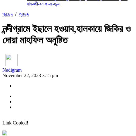
যাব-জ্জী-বন কা-রা-দ-ন্ড
প্রচ্ছদ
/
প্রচ্ছদ
নন্দীগ্রামে ইছালে হওয়াব,হালকায়ে জিকির ও
দোয়া মাহফিল অনুষ্টিত
Nadigram
November 22, 2023 3:15 pm
Link Copied!