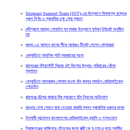
Sirajganj Support Team (SST)-এর উদ্যোগে বিনামূল্যে রক্তের
গ্রুপ নির্ণয় ও প্রাথমিক চক্ষু সেবা প্রদান
নন্দীগ্রামে আমড়া গোহাইল যুব সমাজ উদ্যোগে ফুটবল টুর্নামেন্ট অনুষ্ঠিত
হয়
বগুড়া-০৪ আসনে ধানের শীষে আবারও টিকেট পেলেন মোশাররফ
বেলকুচিতে আধুনিক পানি সরবরাহের সূচনা
রায়গঞ্জের ভূঁইয়াগাঁতী ব্রিজে দুই কিশোর উদ্ধার, পরিবারের খোঁজে
প্রশাসন
বেলকুচিতে আলহাজ্ব গোলাম মওলা খাঁন বাবলুর সমর্থনে মোটরসাইকেল
শোডাউন
রায়গঞ্জে হাঁসের খামারে বিষ প্রয়োগে হাঁস নিধনের অভিযোগ
বগুড়ায় নেশা সেবনে বাধা দেওয়ায় খামারি স্বপন প্রামানিক গুরুতর জখম
ইসলামী আন্দোলন বাংলাদেশের মোটরসাইকেল র‍্যালি ও গণসংযোগ
সিরাজগঞ্জের কাজিপুরে যৌতুকের জন্য স্ত্রী’কে হ-ত্যা-র দায়ে স্বামীর