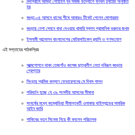
নন্দীগ্রামে আমড়া গোহাইল যুব সমাজ উদ্যোগে ফুটবল টুর্নামেন্ট অনুষ্ঠিত
হয়
বগুড়া-০৪ আসনে ধানের শীষে আবারও টিকেট পেলেন মোশাররফ
বগুড়ায় নেশা সেবনে বাধা দেওয়ায় খামারি স্বপন প্রামানিক গুরুতর জখম
ইসলামী আন্দোলন বাংলাদেশের মোটরসাইকেল র‍্যালি ও গণসংযোগ
এই সপ্তাহের পাঠকপ্রিয়
আত্মগোপনে থাকা তেজগাঁও কলেজ ছাত্রলীগ নেতা দবিরূল বগুড়ায়
গ্রেপ্তার
সিংড়ায় শ্রমিক কল্যাণ ফেডারেশনের মে দিবস পালন
পরিবর্তন হচ্ছে যে ৩৯ সংসদীয় আসনের সীমানা
সংঘর্ষের মধ্যে কম্বোডিয়া সীমান্তবর্তী এলাকায় থাইল্যান্ডের সামরিক
আইন জারি
শাকিবের নতুন সিনেমা নিয়ে কী বললেন পরিচালক