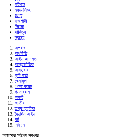
বরিশাল
ময়মনসিংহ
রংপুর
রাজশাহী
সিলেট
সাহিত্য
স্বাস্থ্য
অপরাধ
অর্থনীতি
আইন আদালত
আন্তর্জাতিক
আবহাওয়া
কৃষি বার্তা
খেলাধুলা
খোলা কলাম
গনমাধ্যাম
চাকরি
জাতীয়
তথ্যপ্রযুক্তি
দৈনন্দিন আইন
ধর্ম
নির্বাচন
আজকের সর্বশেষ সবখবর