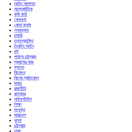
আইন আদালত
আন্তর্জাতিক
কৃষি বার্তা
খেলাধুলা
খোলা কলাম
গনমাধ্যাম
চাকরি
তথ্যপ্রযুক্তি
দৈনন্দিন আইন
ধর্ম
পার্বত্য চট্টগ্রাম
প্রবাসের খবর
ফ্যাশন
বিনোদন
বিশেষ প্রতিবেদন
ভারত
রাজনীতি
রান্নাঘর
লাইফস্টাইল
শিক্ষা
সংযুক্ত
সারাদেশ
খুলনা
চট্টগ্রাম
ঢাকা