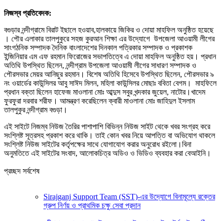
নিজস্ব প্রতিবেদক:
বগুড়ার নন্দীগ্রামে বিরাট ইছালে হওয়াব,হালকায়ে জিকির ও দোয়া মাহফিল অনুষ্ঠিত হয়েছে
। পৌর এলাকার তালপুকুরে সহজ কুরআন শিক্ষা এর উদ্যোগে উপজেলা আওয়ামী লীগের
সাংগঠনিক সম্পাদক দৈনিক বাংলাদেশের দিনকাল পত্রিকার সম্পাদক ও প্রকাশক
ইন্জিনিয়ার এম এফ রহমান ফিরোজের সভাপতিত্বে এ দোয়া মাহফিল অনুষ্ঠিত হয়। প্রধান
অতিথি উপস্থিত ছিলেন, নন্দীগ্রাম উপজেলা আওয়ামী লীগের সাধারণ সম্পাদক ও
পৌরসভার মেয়র আনিছুর রহমান। বিশেষ অতিথি হিসেবে উপস্থিত ছিলেন, পৌরসভার ৯
নং ওয়ার্ডের কাউন্সিলর আবু সাঈদ মিলন, মহিলা কাউন্সিলর মোছাঃ ববিতা বেগম। মাহফিলে
প্রধান বক্তা ছিলেন হাফেজ মাওলানা মোঃ আব্দুস সবুর খন্দকার জুয়েল, নাটোর।খাদেম
ফুরফুরা দরবার শরীফ। আমন্ত্রণ করেছিলেন ক্বারী মাওলানা মোঃ জাহিদুল ইসলাম
তালপুকুর নন্দীগ্রাম বগুড়া।
এই সাইটে নিজম্ব নিউজ তৈরির পাশাপাশি বিভিন্ন নিউজ সাইট থেকে খবর সংগ্রহ করে
সংশ্লিষ্ট সূত্রসহ প্রকাশ করে থাকি। তাই কোন খবর নিয়ে আপত্তি বা অভিযোগ থাকলে
সংশ্লিষ্ট নিউজ সাইটের কর্তৃপক্ষের সাথে যোগাযোগ করার অনুরোধ রইলো।বিনা
অনুমতিতে এই সাইটের সংবাদ, আলোকচিত্র অডিও ও ভিডিও ব্যবহার করা বেআইনি।
প্রচ্ছদ সর্বশেষ
Sirajganj Support Team (SST)-এর উদ্যোগে বিনামূল্যে রক্তের
গ্রুপ নির্ণয় ও প্রাথমিক চক্ষু সেবা প্রদান