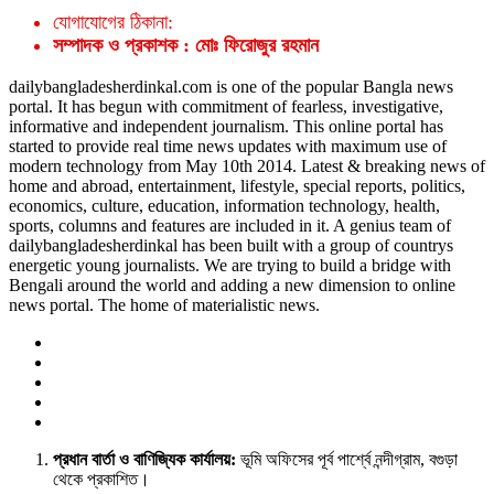
যোগাযোগের ঠিকানা:
সম্পাদক ও প্রকাশক : মোঃ ফিরোজুর রহমান
dailybangladesherdinkal.com is one of the popular Bangla news
portal. It has begun with commitment of fearless, investigative,
informative and independent journalism. This online portal has
started to provide real time news updates with maximum use of
modern technology from May 10th 2014. Latest & breaking news of
home and abroad, entertainment, lifestyle, special reports, politics,
economics, culture, education, information technology, health,
sports, columns and features are included in it. A genius team of
dailybangladesherdinkal has been built with a group of countrys
energetic young journalists. We are trying to build a bridge with
Bengali around the world and adding a new dimension to online
news portal. The home of materialistic news.
প্রধান বার্তা ও বাণিজ্যিক কার্যালয়:
ভূমি অফিসের পূর্ব পার্শ্বে নন্দীগ্রাম, বগুড়া
থেকে প্রকাশিত।