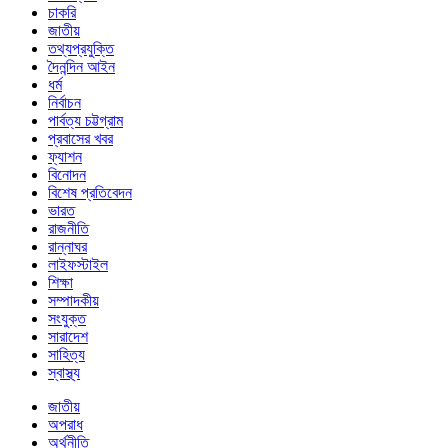
চাকরি
জাতীয়
তথ্যপ্রযুক্তি
দৈনন্দিন আইন
ধর্ম
নির্বাচন
পার্বত্য চট্টগ্রাম
প্রবাসের খবর
ফ্যাশন
বিনোদন
বিশেষ প্রতিবেদন
ভারত
রাজনীতি
রান্নাঘর
লাইফস্টাইল
শিক্ষা
সম্পাদকীয়
সংযুক্ত
সারাদেশ
সাহিত্য
স্বাস্থ্য
জাতীয়
অপরাধ
অর্থনীতি