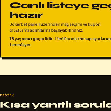
Canlı listeye ge
hazır
Jokerbet paneli üzerinden maç seçimi ve kupon
oluşturma adımlarına başlayabilirsiniz.
18 yaş sınırı geçerlidir · Limitlerinizi hesap ayarları
tanımlayın
DESTEK
Kısa yanıtlı sorul