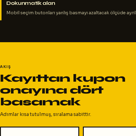
Dokunmatik alan
Mobil seçim butonları yanlış basmayı azaltacak ölçüde ayrıl
AKIŞ
Kayıttan kupon
onayına dört
basamak
Adımlar kısa tutulmuş, sıralama sabittir.