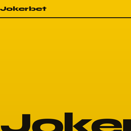
Jokerbet
Joke