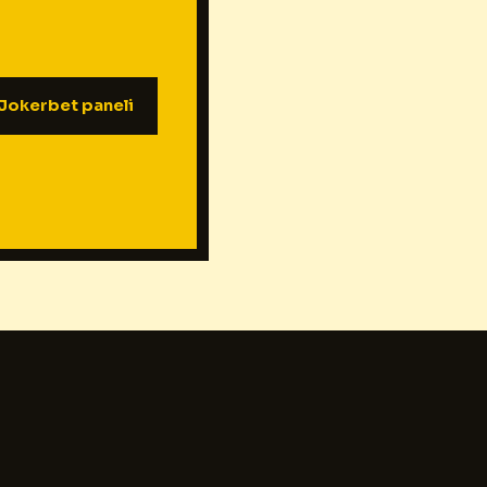
Jokerbet paneli