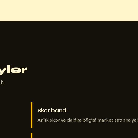
yler
ih
Skor bandı
Anlık skor ve dakika bilgisi market satırına ya