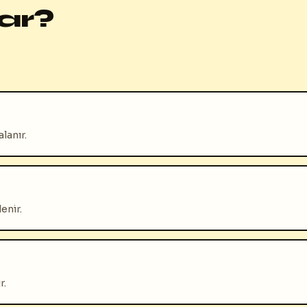
ar?
lanır.
enir.
r.