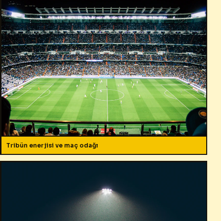
Tribün enerjisi ve maç odağı