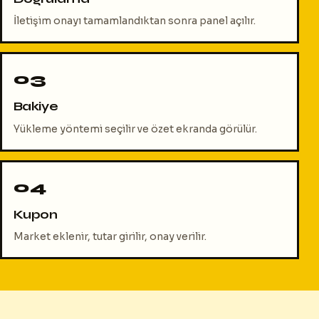
İletişim onayı tamamlandıktan sonra panel açılır.
Bakiye
Yükleme yöntemi seçilir ve özet ekranda görülür.
Kupon
Market eklenir, tutar girilir, onay verilir.