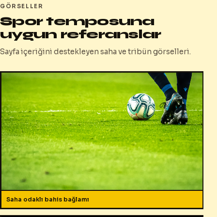
GÖRSELLER
Spor temposuna
uygun referanslar
Sayfa içeriğini destekleyen saha ve tribün görselleri.
Saha odaklı bahis bağlamı