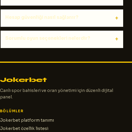
Hesap güvenliği nasıl sağlanır?
Sorumlu oyun seçenekleri nelerdir?
Jokerbet
Canlı spor bahisleri ve oran yönetimi için düzenli dijital
panel.
BÖLÜMLER
Jokerbet platform tanımı
Jokerbet özellik listesi