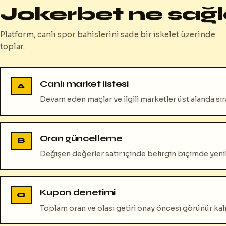
Jokerbet ne sağl
Platform, canlı spor bahislerini sade bir iskelet üzerinde
toplar.
Canlı market listesi
A
Devam eden maçlar ve ilgili marketler üst alanda sıra
Oran güncelleme
B
Değişen değerler satır içinde belirgin biçimde yenil
Kupon denetimi
C
Toplam oran ve olası getiri onay öncesi görünür kalı