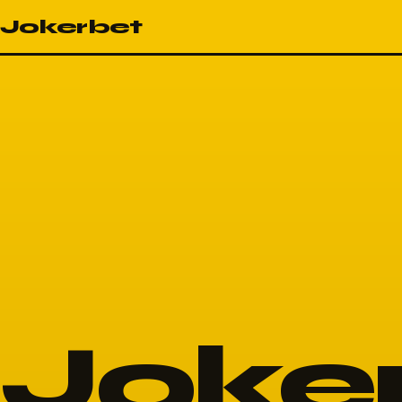
Jokerbet
Joke