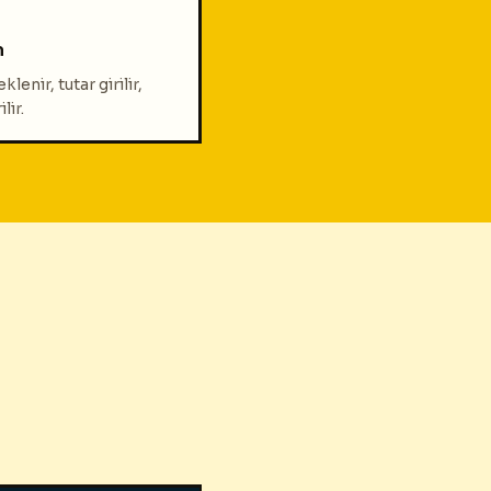
n
lenir, tutar girilir,
lir.