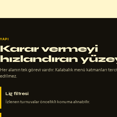
YAPI
Karar vermeyi
hızlandıran yüze
Her alanın tek görevi vardır. Kalabalık menü katmanları terc
edilmez.
Lig filtresi
İzlenen turnuvalar öncelikli konuma alınabilir.