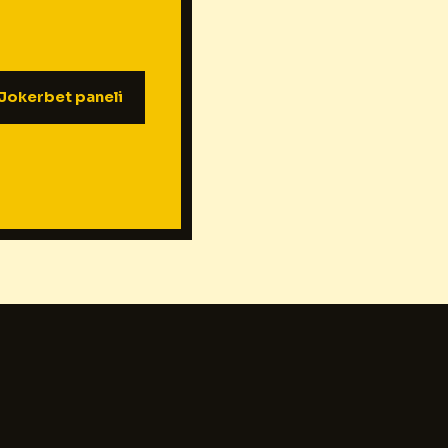
Jokerbet paneli