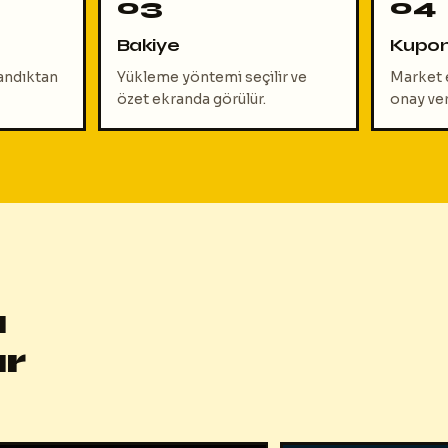
Bakiye
Kupo
andıktan
Yükleme yöntemi seçilir ve
Market ek
özet ekranda görülür.
onay veri
a
r