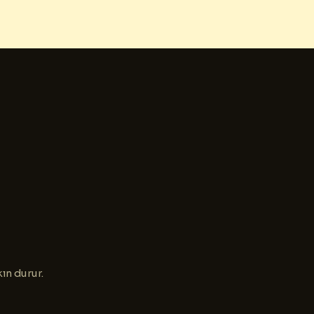
kın durur.