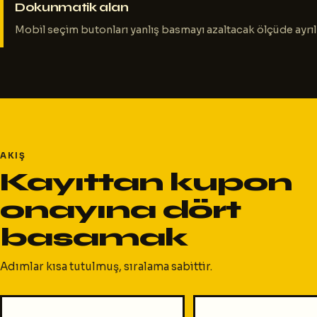
Dokunmatik alan
Mobil seçim butonları yanlış basmayı azaltacak ölçüde ayrıl
AKIŞ
Kayıttan kupon
onayına dört
basamak
Adımlar kısa tutulmuş, sıralama sabittir.