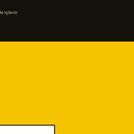
e işlenir.