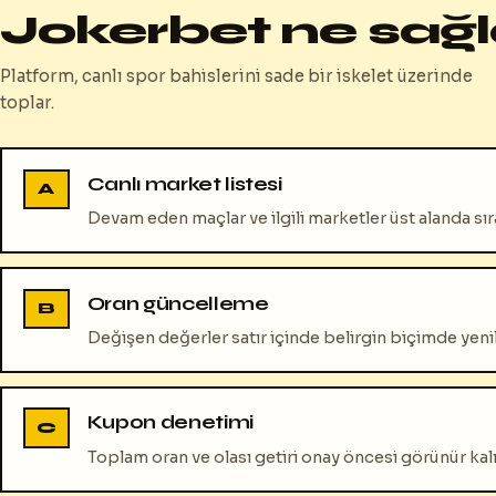
Jokerbet ne sağl
Platform, canlı spor bahislerini sade bir iskelet üzerinde
toplar.
Canlı market listesi
A
Devam eden maçlar ve ilgili marketler üst alanda sıra
Oran güncelleme
B
Değişen değerler satır içinde belirgin biçimde yenil
Kupon denetimi
C
Toplam oran ve olası getiri onay öncesi görünür kalı