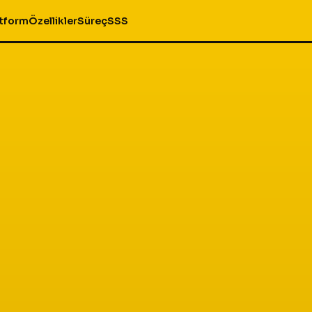
atform
Özellikler
Süreç
SSS