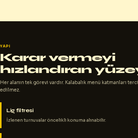
YAPI
Karar vermeyi
hızlandıran yüze
Her alanın tek görevi vardır. Kalabalık menü katmanları terc
edilmez.
Lig filtresi
İzlenen turnuvalar öncelikli konuma alınabilir.