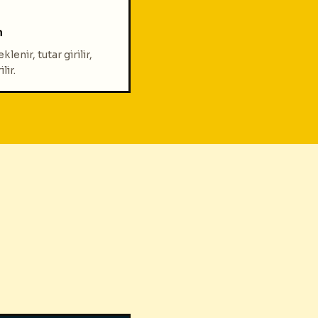
n
lenir, tutar girilir,
lir.