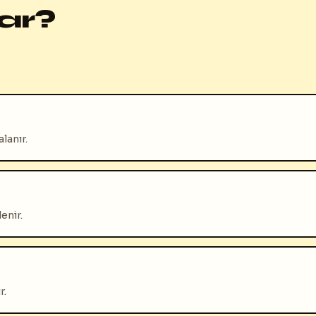
ar?
lanır.
enir.
r.