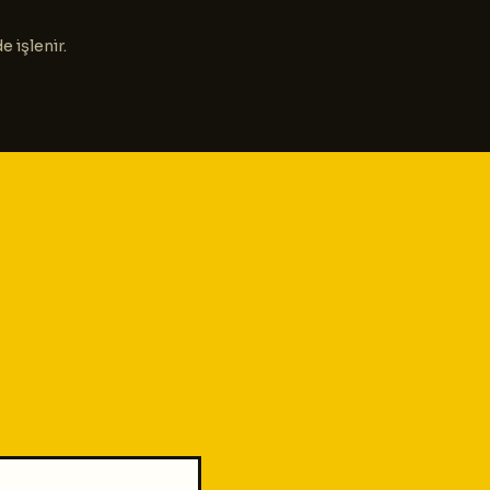
e işlenir.