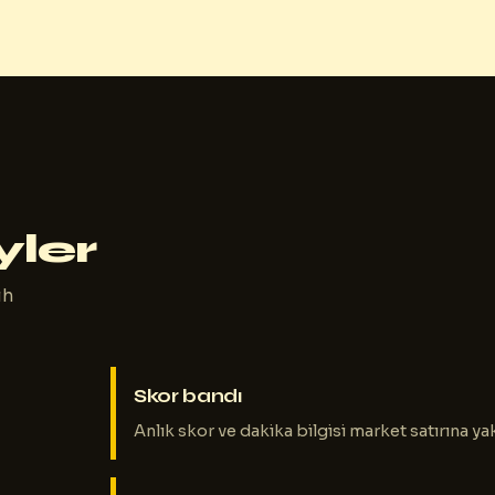
yler
ih
Skor bandı
Anlık skor ve dakika bilgisi market satırına ya