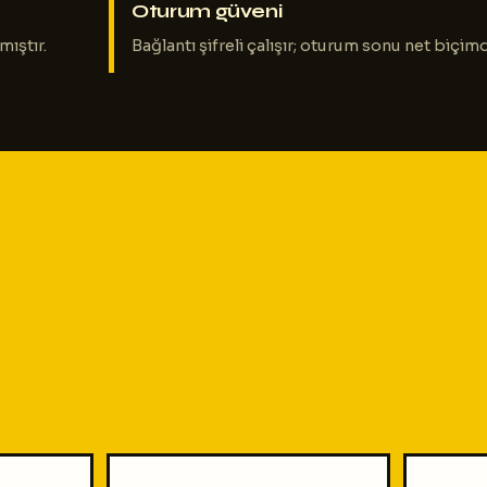
Oturum güveni
mıştır.
Bağlantı şifreli çalışır; oturum sonu net biçimd