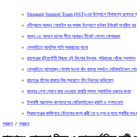
Sirajganj Support Team (SST)-এর উদ্যোগে বিনামূল্যে রক্তের গ্রুপ ন
নন্দীগ্রামে আমড়া গোহাইল যুব সমাজ উদ্যোগে ফুটবল টুর্নামেন্ট অনুষ্ঠিত হয়
বগুড়া-০৪ আসনে ধানের শীষে আবারও টিকেট পেলেন মোশাররফ
বেলকুচিতে আধুনিক পানি সরবরাহের সূচনা
রায়গঞ্জের ভূঁইয়াগাঁতী ব্রিজে দুই কিশোর উদ্ধার, পরিবারের খোঁজে প্রশাসন
বেলকুচিতে আলহাজ্ব গোলাম মওলা খাঁন বাবলুর সমর্থনে মোটরসাইকেল শ
রায়গঞ্জে হাঁসের খামারে বিষ প্রয়োগে হাঁস নিধনের অভিযোগ
বগুড়ায় নেশা সেবনে বাধা দেওয়ায় খামারি স্বপন প্রামানিক গুরুতর জখম
ইসলামী আন্দোলন বাংলাদেশের মোটরসাইকেল র‍্যালি ও গণসংযোগ
সিরাজগঞ্জের কাজিপুরে যৌতুকের জন্য স্ত্রী’কে হ-ত্যা-র দায়ে স্বামীর যাব-জ
প্রচ্ছদ
/
প্রচ্ছদ