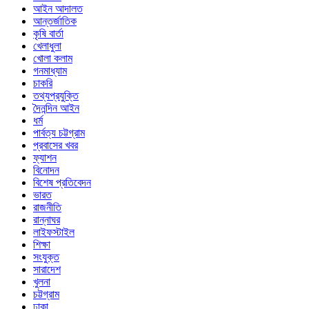
আইন আদালত
আন্তর্জাতিক
কৃষি বার্তা
খেলাধুলা
খোলা কলাম
গনমাধ্যাম
চাকরি
তথ্যপ্রযুক্তি
দৈনন্দিন আইন
ধর্ম
পার্বত্য চট্টগ্রাম
প্রবাসের খবর
ফ্যাশন
বিনোদন
বিশেষ প্রতিবেদন
ভারত
রাজনীতি
রান্নাঘর
লাইফস্টাইল
শিক্ষা
সংযুক্ত
সারাদেশ
খুলনা
চট্টগ্রাম
ঢাকা