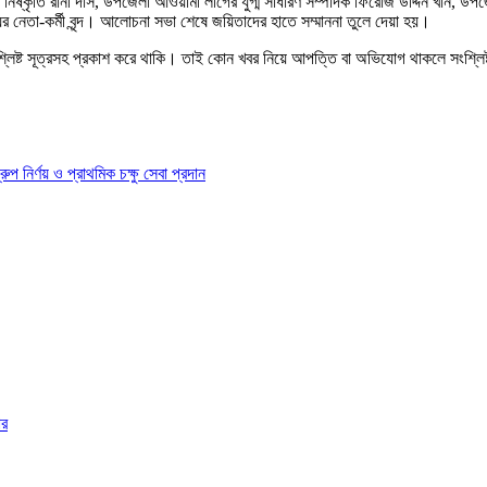
ান নিষ্কৃতি রানী দাস, উপজেলা আওয়ামী লীগের যুগ্ম সাধারণ সম্পাদক ফিরোজ উদ্দিন খান, 
র নেতা-কর্মী বৃন্দ। আলোচনা সভা শেষে জয়িতাদের হাতে সম্মাননা তুলে দেয়া হয়।
শ্লিষ্ট সূত্রসহ প্রকাশ করে থাকি। তাই কোন খবর নিয়ে আপত্তি বা অভিযোগ থাকলে সংশ্লি
ির্ণয় ও প্রাথমিক চক্ষু সেবা প্রদান
ার