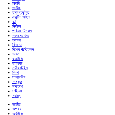
চাকরি
জাতীয়
তথ্যপ্রযুক্তি
দৈনন্দিন আইন
ধর্ম
নির্বাচন
পার্বত্য চট্টগ্রাম
প্রবাসের খবর
ফ্যাশন
বিনোদন
বিশেষ প্রতিবেদন
ভারত
রাজনীতি
রান্নাঘর
লাইফস্টাইল
শিক্ষা
সম্পাদকীয়
সংযুক্ত
সারাদেশ
সাহিত্য
স্বাস্থ্য
জাতীয়
অপরাধ
অর্থনীতি