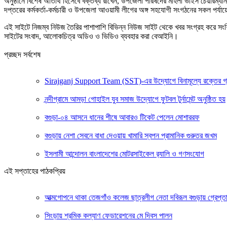
অনুষ্ঠানে বিশেষ অতিথি হিসেবে বক্তব্য রাখেন, উপজেলা পরিষদের মহিলা ভাইস চেয়ারম্য
দপ্তরের কর্মকর্তা-কর্মচারী ও উপজেলা আওয়ামী লীগের অঙ্গ সহযোগী সংগঠনের সকল পর্যায়ে
এই সাইটে নিজম্ব নিউজ তৈরির পাশাপাশি বিভিন্ন নিউজ সাইট থেকে খবর সংগ্রহ করে সং
সাইটের সংবাদ, আলোকচিত্র অডিও ও ভিডিও ব্যবহার করা বেআইনি।
প্রচ্ছদ সর্বশেষ
Sirajganj Support Team (SST)-এর উদ্যোগে বিনামূল্যে রক্তের গ্রুপ ন
নন্দীগ্রামে আমড়া গোহাইল যুব সমাজ উদ্যোগে ফুটবল টুর্নামেন্ট অনুষ্ঠিত হয়
বগুড়া-০৪ আসনে ধানের শীষে আবারও টিকেট পেলেন মোশাররফ
বগুড়ায় নেশা সেবনে বাধা দেওয়ায় খামারি স্বপন প্রামানিক গুরুতর জখম
ইসলামী আন্দোলন বাংলাদেশের মোটরসাইকেল র‍্যালি ও গণসংযোগ
এই সপ্তাহের পাঠকপ্রিয়
আত্মগোপনে থাকা তেজগাঁও কলেজ ছাত্রলীগ নেতা দবিরূল বগুড়ায় গ্রেপ্ত
সিংড়ায় শ্রমিক কল্যাণ ফেডারেশনের মে দিবস পালন