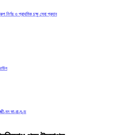
ির্ণয় ও প্রাথমিক চক্ষু সেবা প্রদান
োডাউন
্জী-বন কা-রা-দ-ন্ড