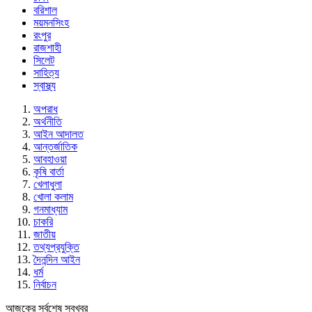
বরিশাল
ময়মনসিংহ
রংপুর
রাজশাহী
সিলেট
সাহিত্য
স্বাস্থ্য
অপরাধ
অর্থনীতি
আইন আদালত
আন্তর্জাতিক
আবহাওয়া
কৃষি বার্তা
খেলাধুলা
খোলা কলাম
গনমাধ্যাম
চাকরি
জাতীয়
তথ্যপ্রযুক্তি
দৈনন্দিন আইন
ধর্ম
নির্বাচন
আজকের সর্বশেষ সবখবর