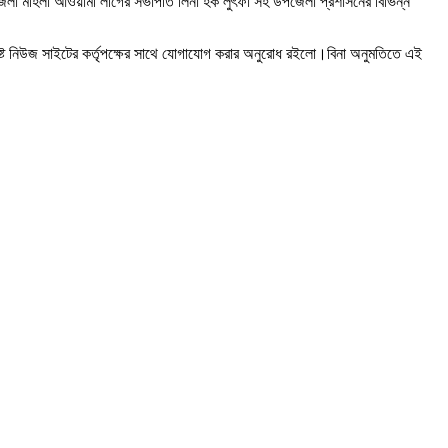
উপজেলা মহিলা আওয়ামী লীগের সভাপতি লিনা হক লুৎফা সহ উপজেলা প্রশাসনের বিভিন্ন
ষ্ট নিউজ সাইটের কর্তৃপক্ষের সাথে যোগাযোগ করার অনুরোধ রইলো।বিনা অনুমতিতে এই