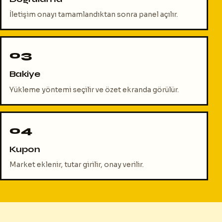
İletişim onayı tamamlandıktan sonra panel açılır.
Bakiye
Yükleme yöntemi seçilir ve özet ekranda görülür.
Kupon
Market eklenir, tutar girilir, onay verilir.