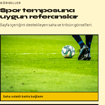
GÖRSELLER
Spor temposuna
uygun referanslar
Sayfa içeriğini destekleyen saha ve tribün görselleri.
Saha odaklı bahis bağlamı