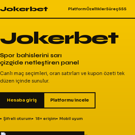
Jokerbet
Platform
Özellikler
Süreç
SSS
Jokerbet
Spor bahislerini sarı
çizgide netleştiren panel
Canlı maç seçimleri, oran satırları ve kupon özeti tek
düzen içinde sunulur.
Hesaba giriş
Platformu incele
Şifreli oturum
18+ erişim
Mobil uyum