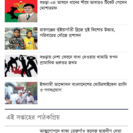
বগুড়া-০৪ আসনে ধানের শীষে আবারও টিকেট পেলেন
মোশাররফ
রায়গঞ্জের ভূঁইয়াগাঁতী ব্রিজে দুই কিশোর উদ্ধার,
পরিবারের খোঁজে প্রশাসন
বগুড়ায় নেশা সেবনে বাধা দেওয়ায় খামারি স্বপন
প্রামানিক গুরুতর জখম
ইসলামী আন্দোলন বাংলাদেশের মোটরসাইকেল র‍্যালি
ও গণসংযোগ
এই সপ্তাহের পাঠকপ্রিয়
আত্মগোপনে থাকা তেজগাঁও কলেজ ছাত্রলীগ নেতা