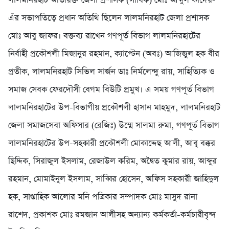
লালমনিরহাট অতিরিক্ত জেলা প্রশাসক (সার্বিক) মোঃ আব্দুল কাদের-
এঁর সভাপতিত্বে প্রধান অতিথি ছিলেন লালমনিরহাট জেলা প্রশাসক
মোঃ আবু জাফর। বক্তব্য রাখেন গণপূর্ত বিভাগ লালমনিরহাটের
নির্বাহী প্রকৌশলী মিজানুর রহমান, ক্যাপ্টেন (অবঃ) আজিজুল হক বীর
প্রতীক, লালমনিরহাট সিভিল সার্জন ডাঃ নির্মলেন্দু রায়, সাহিত্যিক ও
সমাজ সেবক ফেরদৌসী বেগম বিউটি প্রমুখ। এ সময় গণপূর্ত বিভাগ
লালমনিরহাটের উপ-বিভাগীয় প্রকৌশলী হাসান মাহমুদ, লালমনিরহাট
জেলা সমাজসেবা অফিসার (রেজিঃ) উম্মে সালমা রুমা, গণপূর্ত বিভাগ
লালমনিরহাটের উপ-সহকারী প্রকৌশলী মোকাদ্দেছ আলী, আবু বক্কর
ছিদ্দিক, সিরাজুল ইসলাম, রেজাউল করিম, অদ্বৈত কুমার রায়, আব্দুর
রহমান, মোমাইনুল ইসলাম, সাব্বির হোসেন, অফিস সহকারী জাহিদুল
হক, সাপ্তাহিক আলোর মনি পত্রিকার সম্পাদক মোঃ মাসুদ রানা
রাশেদ, প্রকাশক মোঃ রমজান আলীসহ অন্যান্য কর্মকর্তা-কর্মচারীবৃন্দ