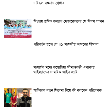
দবিরূল বগুড়ায় গ্রেপ্তার
সিংড়ায় শ্রমিক কল্যাণ ফেডারেশনের মে দিবস পালন
পরিবর্তন হচ্ছে যে ৩৯ সংসদীয় আসনের সীমানা
সংঘর্ষের মধ্যে কম্বোডিয়া সীমান্তবর্তী এলাকায়
থাইল্যান্ডের সামরিক আইন জারি
শাকিবের নতুন সিনেমা নিয়ে কী বললেন পরিচালক