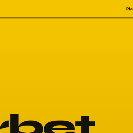
Pl
rbet