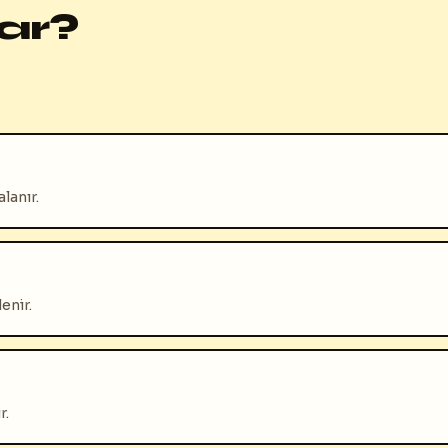
ar?
lanır.
enir.
r.