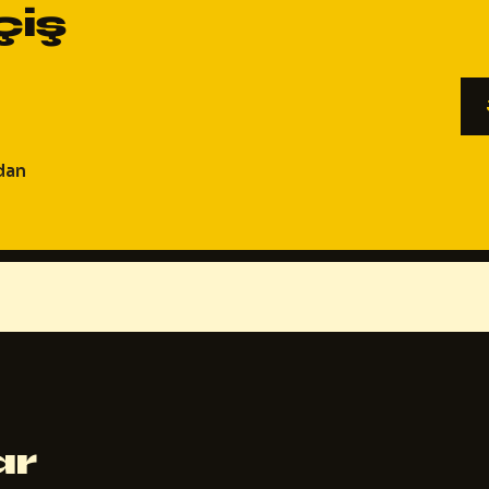
çiş
ndan
ar