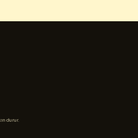
kın durur.