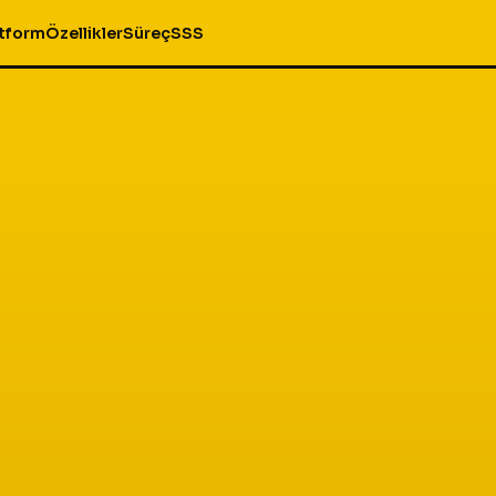
atform
Özellikler
Süreç
SSS