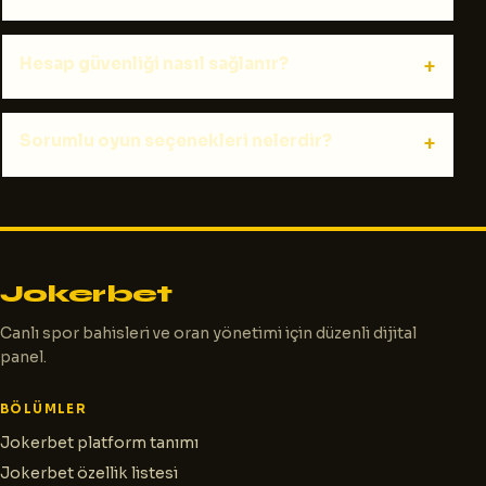
Hesap güvenliği nasıl sağlanır?
Sorumlu oyun seçenekleri nelerdir?
Jokerbet
Canlı spor bahisleri ve oran yönetimi için düzenli dijital
panel.
BÖLÜMLER
Jokerbet platform tanımı
Jokerbet özellik listesi