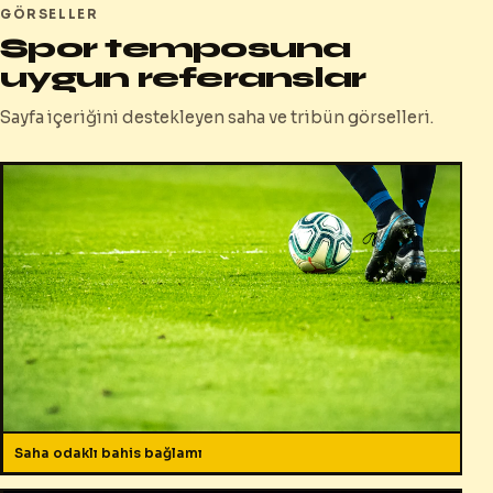
GÖRSELLER
Spor temposuna
uygun referanslar
Sayfa içeriğini destekleyen saha ve tribün görselleri.
Saha odaklı bahis bağlamı