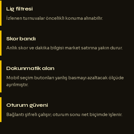
Lig filtresi
İzlenen turnuvalar öncelikli konuma alınabilir.
Skor bandı
Anlık skor ve dakika bilgisi market satırına yakın durur.
Dokunmatik alan
Mobil seçim butonları yanlış basmayı azaltacak ölçüde
ayrılmıştır.
Oturum güveni
Bağlantı şifreli çalışır; oturum sonu net biçimde işlenir.