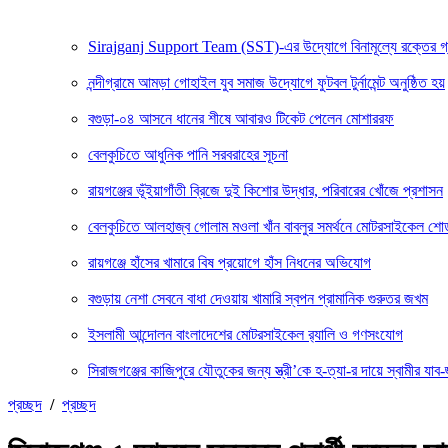
Sirajganj Support Team (SST)-এর উদ্যোগে বিনামূল্যে রক্তের গ্রুপ ন
নন্দীগ্রামে আমড়া গোহাইল যুব সমাজ উদ্যোগে ফুটবল টুর্নামেন্ট অনুষ্ঠিত হয়
বগুড়া-০৪ আসনে ধানের শীষে আবারও টিকেট পেলেন মোশাররফ
বেলকুচিতে আধুনিক পানি সরবরাহের সূচনা
রায়গঞ্জের ভূঁইয়াগাঁতী ব্রিজে দুই কিশোর উদ্ধার, পরিবারের খোঁজে প্রশাসন
বেলকুচিতে আলহাজ্ব গোলাম মওলা খাঁন বাবলুর সমর্থনে মোটরসাইকেল শ
রায়গঞ্জে হাঁসের খামারে বিষ প্রয়োগে হাঁস নিধনের অভিযোগ
বগুড়ায় নেশা সেবনে বাধা দেওয়ায় খামারি স্বপন প্রামানিক গুরুতর জখম
ইসলামী আন্দোলন বাংলাদেশের মোটরসাইকেল র‍্যালি ও গণসংযোগ
সিরাজগঞ্জের কাজিপুরে যৌতুকের জন্য স্ত্রী’কে হ-ত্যা-র দায়ে স্বামীর যাব-জ
প্রচ্ছদ
/
প্রচ্ছদ