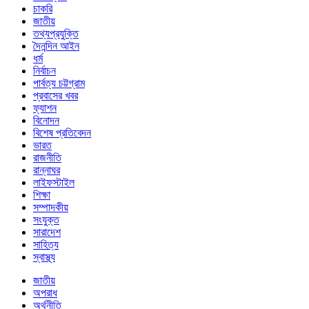
চাকরি
জাতীয়
তথ্যপ্রযুক্তি
দৈনন্দিন আইন
ধর্ম
নির্বাচন
পার্বত্য চট্টগ্রাম
প্রবাসের খবর
ফ্যাশন
বিনোদন
বিশেষ প্রতিবেদন
ভারত
রাজনীতি
রান্নাঘর
লাইফস্টাইল
শিক্ষা
সম্পাদকীয়
সংযুক্ত
সারাদেশ
সাহিত্য
স্বাস্থ্য
জাতীয়
অপরাধ
অর্থনীতি