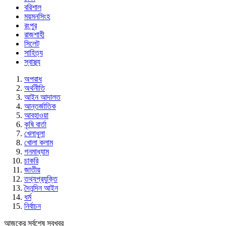
বরিশাল
ময়মনসিংহ
রংপুর
রাজশাহী
সিলেট
সাহিত্য
স্বাস্থ্য
অপরাধ
অর্থনীতি
আইন আদালত
আন্তর্জাতিক
আবহাওয়া
কৃষি বার্তা
খেলাধুলা
খোলা কলাম
গনমাধ্যাম
চাকরি
জাতীয়
তথ্যপ্রযুক্তি
দৈনন্দিন আইন
ধর্ম
নির্বাচন
আজকের সর্বশেষ সবখবর