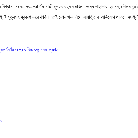
িশ্বাস, সাবেক সহ-সভাপতি গাজী লুৎফর রহমান মাখন, সদস্য শাহাদাৎ হোসেন, দৌলতপুর ইউ
শ্লিষ্ট সূত্রসহ প্রকাশ করে থাকি। তাই কোন খবর নিয়ে আপত্তি বা অভিযোগ থাকলে সংশ্লি
ির্ণয় ও প্রাথমিক চক্ষু সেবা প্রদান
ার