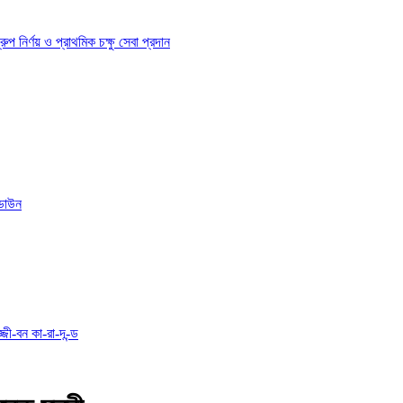
ির্ণয় ও প্রাথমিক চক্ষু সেবা প্রদান
োডাউন
্জী-বন কা-রা-দ-ন্ড