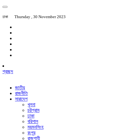
ঢাকা
Thursday , 30 November 2023
প্রচ্ছদ
জাতীয়
রাজনীতি
সারাদেশ
খুলনা
চট্টগ্রাম
ঢাকা
বরিশাল
ময়মনসিংহ
রংপুর
রাজশাহী