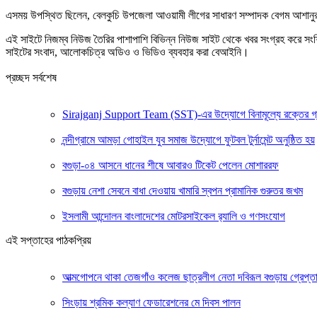
এসময় উপস্থিত ছিলেন, বেলকুচি উপজেলা আওয়ামী লীগের সাধারণ সম্পাদক বেগম আশানুর ব
এই সাইটে নিজম্ব নিউজ তৈরির পাশাপাশি বিভিন্ন নিউজ সাইট থেকে খবর সংগ্রহ করে সং
সাইটের সংবাদ, আলোকচিত্র অডিও ও ভিডিও ব্যবহার করা বেআইনি।
প্রচ্ছদ সর্বশেষ
Sirajganj Support Team (SST)-এর উদ্যোগে বিনামূল্যে রক্তের গ্রুপ ন
নন্দীগ্রামে আমড়া গোহাইল যুব সমাজ উদ্যোগে ফুটবল টুর্নামেন্ট অনুষ্ঠিত হয়
বগুড়া-০৪ আসনে ধানের শীষে আবারও টিকেট পেলেন মোশাররফ
বগুড়ায় নেশা সেবনে বাধা দেওয়ায় খামারি স্বপন প্রামানিক গুরুতর জখম
ইসলামী আন্দোলন বাংলাদেশের মোটরসাইকেল র‍্যালি ও গণসংযোগ
এই সপ্তাহের পাঠকপ্রিয়
আত্মগোপনে থাকা তেজগাঁও কলেজ ছাত্রলীগ নেতা দবিরূল বগুড়ায় গ্রেপ্ত
সিংড়ায় শ্রমিক কল্যাণ ফেডারেশনের মে দিবস পালন