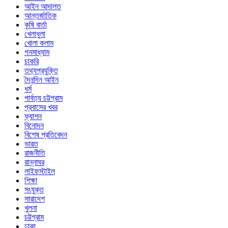
আইন আদালত
আন্তর্জাতিক
কৃষি বার্তা
খেলাধুলা
খোলা কলাম
গনমাধ্যাম
চাকরি
তথ্যপ্রযুক্তি
দৈনন্দিন আইন
ধর্ম
পার্বত্য চট্টগ্রাম
প্রবাসের খবর
ফ্যাশন
বিনোদন
বিশেষ প্রতিবেদন
ভারত
রাজনীতি
রান্নাঘর
লাইফস্টাইল
শিক্ষা
সংযুক্ত
সারাদেশ
খুলনা
চট্টগ্রাম
ঢাকা