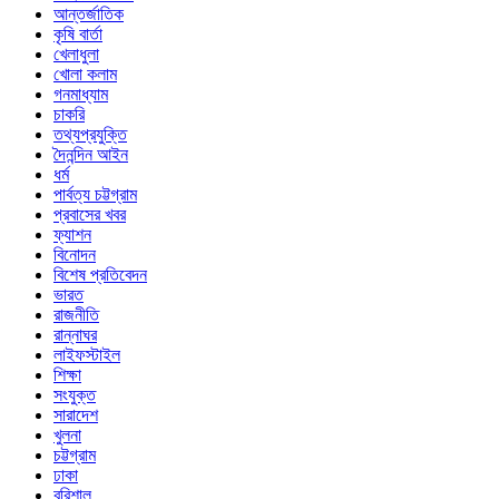
আন্তর্জাতিক
কৃষি বার্তা
খেলাধুলা
খোলা কলাম
গনমাধ্যাম
চাকরি
তথ্যপ্রযুক্তি
দৈনন্দিন আইন
ধর্ম
পার্বত্য চট্টগ্রাম
প্রবাসের খবর
ফ্যাশন
বিনোদন
বিশেষ প্রতিবেদন
ভারত
রাজনীতি
রান্নাঘর
লাইফস্টাইল
শিক্ষা
সংযুক্ত
সারাদেশ
খুলনা
চট্টগ্রাম
ঢাকা
বরিশাল