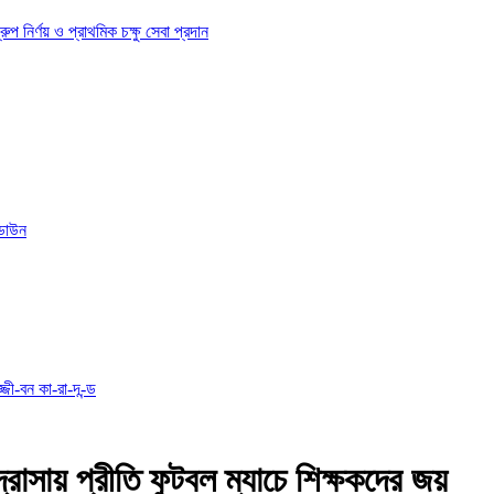
ির্ণয় ও প্রাথমিক চক্ষু সেবা প্রদান
োডাউন
্জী-বন কা-রা-দ-ন্ড
্রাসায় প্রীতি ফুটবল ম্যাচে শিক্ষকদের জয়