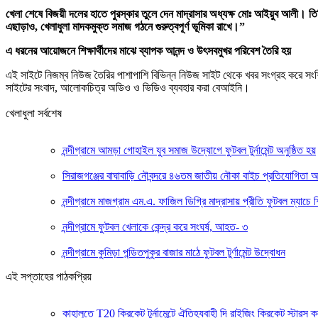
খেলা শেষে বিজয়ী দলের হাতে পুরস্কার তুলে দেন মাদ্রাসার অধ্যক্ষ মোঃ আইয়ুব আলী। তিনি
এছাড়াও, খেলাধুলা মাদকমুক্ত সমাজ গঠনে গুরুত্বপূর্ণ ভূমিকা রাখে।”
এ ধরনের আয়োজনে শিক্ষার্থীদের মাঝে ব্যাপক আনন্দ ও উৎসবমুখর পরিবেশ তৈরি হয়
এই সাইটে নিজম্ব নিউজ তৈরির পাশাপাশি বিভিন্ন নিউজ সাইট থেকে খবর সংগ্রহ করে সং
সাইটের সংবাদ, আলোকচিত্র অডিও ও ভিডিও ব্যবহার করা বেআইনি।
খেলাধুলা সর্বশেষ
নন্দীগ্রামে আমড়া গোহাইল যুব সমাজ উদ্যোগে ফুটবল টুর্নামেন্ট অনুষ্ঠিত হয়
সিরাজগঞ্জের বাঘাবাড়ি নৌবন্দরে ৪৬তম জাতীয় নৌকা বাইচ প্রতিযোগিতা অন
নন্দীগ্রামে মাজগ্রাম এম.এ. ফাজিল ডিগ্রি মাদ্রাসায় প্রীতি ফুটবল ম্যাচে 
নন্দীগ্রামে ফুটবল খেলাকে কেন্দ্র করে সংঘর্ষ, আহত- ৩
নন্দীগ্রামে কুমিড়া পন্ডিতপুকুর বাজার মাঠে ফুটবল টুর্ণামেন্ট উদ্বোধন
এই সপ্তাহের পাঠকপ্রিয়
কাহালুতে T20 ক্রিকেট টুর্নামেন্টে ঐতিহ্যবাহী দি রাইজিং ক্রিকেট স্টার