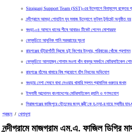
Sirajganj Support Team (SST)-এর উদ্যোগে বিনামূল্যে রক্তের গ্রুপ ন
নন্দীগ্রামে আমড়া গোহাইল যুব সমাজ উদ্যোগে ফুটবল টুর্নামেন্ট অনুষ্ঠিত হয়
বগুড়া-০৪ আসনে ধানের শীষে আবারও টিকেট পেলেন মোশাররফ
বেলকুচিতে আধুনিক পানি সরবরাহের সূচনা
রায়গঞ্জের ভূঁইয়াগাঁতী ব্রিজে দুই কিশোর উদ্ধার, পরিবারের খোঁজে প্রশাসন
বেলকুচিতে আলহাজ্ব গোলাম মওলা খাঁন বাবলুর সমর্থনে মোটরসাইকেল শ
রায়গঞ্জে হাঁসের খামারে বিষ প্রয়োগে হাঁস নিধনের অভিযোগ
বগুড়ায় নেশা সেবনে বাধা দেওয়ায় খামারি স্বপন প্রামানিক গুরুতর জখম
ইসলামী আন্দোলন বাংলাদেশের মোটরসাইকেল র‍্যালি ও গণসংযোগ
সিরাজগঞ্জের কাজিপুরে যৌতুকের জন্য স্ত্রী’কে হ-ত্যা-র দায়ে স্বামীর যাব-জ
প্রচ্ছদ
/
খেলাধুলা
নন্দীগ্রামে মাজগ্রাম এম.এ. ফাজিল ডিগ্রি মাদ