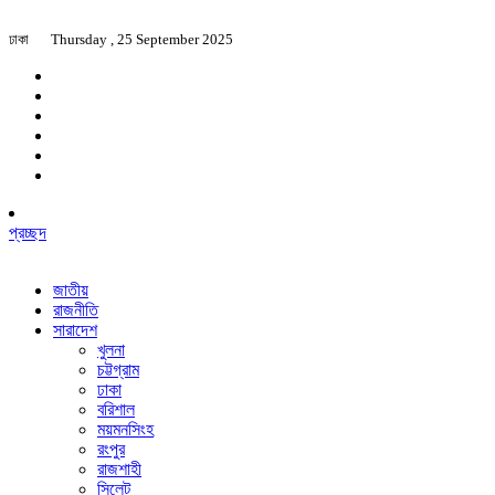
ঢাকা
Thursday , 25 September 2025
প্রচ্ছদ
জাতীয়
রাজনীতি
সারাদেশ
খুলনা
চট্টগ্রাম
ঢাকা
বরিশাল
ময়মনসিংহ
রংপুর
রাজশাহী
সিলেট