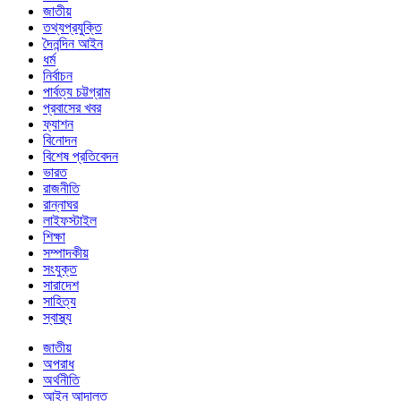
জাতীয়
তথ্যপ্রযুক্তি
দৈনন্দিন আইন
ধর্ম
নির্বাচন
পার্বত্য চট্টগ্রাম
প্রবাসের খবর
ফ্যাশন
বিনোদন
বিশেষ প্রতিবেদন
ভারত
রাজনীতি
রান্নাঘর
লাইফস্টাইল
শিক্ষা
সম্পাদকীয়
সংযুক্ত
সারাদেশ
সাহিত্য
স্বাস্থ্য
জাতীয়
অপরাধ
অর্থনীতি
আইন আদালত